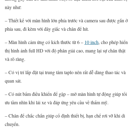
này như:
– Thiết kế với màn hình lớn phía trước và camera sau được gắn ở
phía sau, đi kèm với dây giắc và chân đế hít.
– Màn hình cảm ứng có kích thước từ 6 –
10 inch
, cho phép hiển
thị hình ảnh full HD với độ phân giải cao, mang lại sự chân thật
và rõ ràng.
– Có vị trí lắp đặt tại trung tâm taplo nên rất dễ dàng thao tác và
quan sát.
– Có nút bấm điều khiển để gập – mở màn hình tự động giúp tối
ưu tầm nhìn khi lái xe và đáp ứng yêu cầu về thẩm mỹ.
– Chân đế chắc chắn giúp cố định thiết bị, hạn chế rơi vỡ khi di
chuyển.