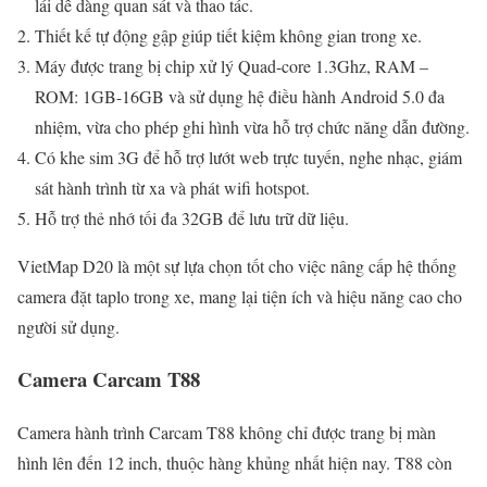
lái dễ dàng quan sát và thao tác.
Thiết kế tự động gập giúp tiết kiệm không gian trong xe.
Máy được trang bị chip xử lý Quad-core 1.3Ghz, RAM –
ROM: 1GB-16GB và sử dụng hệ điều hành Android 5.0 đa
nhiệm, vừa cho phép ghi hình vừa hỗ trợ chức năng dẫn đường.
Có khe sim 3G để hỗ trợ lướt web trực tuyến, nghe nhạc, giám
sát hành trình từ xa và phát wifi hotspot.
Hỗ trợ thẻ nhớ tối đa 32GB để lưu trữ dữ liệu.
VietMap D20 là một sự lựa chọn tốt cho việc nâng cấp hệ thống
camera đặt taplo trong xe, mang lại tiện ích và hiệu năng cao cho
người sử dụng.
Camera Carcam T88
Camera hành trình Carcam T88 không chỉ được trang bị màn
hình lên đến 12 inch, thuộc hàng khủng nhất hiện nay. T88 còn