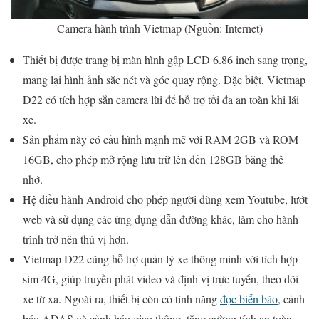
Camera hành trình Vietmap (Nguồn: Internet)
Thiết bị được trang bị màn hình gập LCD 6.86 inch sang trọng,
mang lại hình ảnh sắc nét và góc quay rộng. Đặc biệt, Vietmap
D22 có tích hợp sẵn camera lùi để hỗ trợ tối đa an toàn khi lái
xe.
Sản phẩm này có cấu hình mạnh mẽ với RAM 2GB và ROM
16GB, cho phép mở rộng lưu trữ lên đến 128GB bằng thẻ
nhớ.
Hệ điều hành Android cho phép người dùng xem Youtube, lướt
web và sử dụng các ứng dụng dẫn đường khác, làm cho hành
trình trở nên thú vị hơn.
Vietmap D22 cũng hỗ trợ quản lý xe thông minh với tích hợp
sim 4G, giúp truyền phát video và định vị trực tuyến, theo dõi
xe từ xa. Ngoài ra, thiết bị còn có tính năng
đọc biển báo
, cảnh
báo ADAS và cảnh báo giao thông, tăng cường tính an toàn