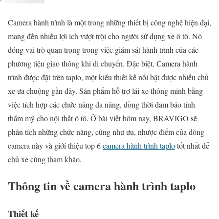
Camera hành trình là một trong những thiết bị công nghệ hiện đại,
mang đến nhiều lợi ích vượt trội cho người sử dụng xe ô tô. Nó
đóng vai trò quan trọng trong việc giám sát hành trình của các
phương tiện giao thông khi di chuyển. Đặc biệt, Camera hành
trình được đặt trên taplo, một kiểu thiết kế nổi bật được nhiều chủ
xe ưa chuộng gần đây. Sản phẩm hỗ trợ lái xe thông minh bằng
việc tích hợp các chức năng đa năng, đồng thời đảm bảo tính
thẩm mỹ cho nội thất ô tô. Ở bài viết hôm nay, BRAVIGO sẽ
phân tích những chức năng, cũng như ưu, nhược điểm của dòng
camera này và giới thiệu top 6
camera hành trình taplo
tốt nhất để
chủ xe cùng tham khảo.
Thông tin về camera hành trình taplo
Thiết kế