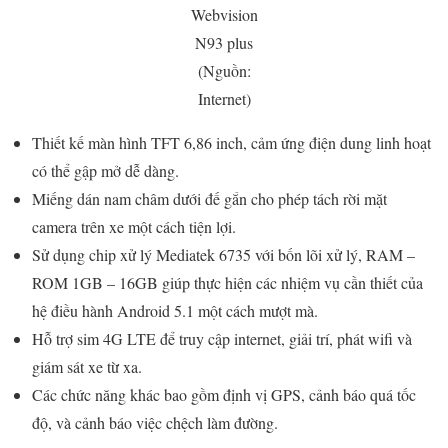
Webvision
N93 plus
(Nguồn:
Internet)
Thiết kế màn hình TFT 6,86 inch, cảm ứng điện dung linh hoạt
có thể gập mở dễ dàng.
Miếng dán nam châm dưới đế gắn cho phép tách rời mặt
camera trên xe một cách tiện lợi.
Sử dụng chip xử lý Mediatek 6735 với bốn lõi xử lý, RAM –
ROM 1GB – 16GB giúp thực hiện các nhiệm vụ cần thiết của
hệ điều hành Android 5.1 một cách mượt mà.
Hỗ trợ sim 4G LTE để truy cập internet, giải trí, phát wifi và
giám sát xe từ xa.
Các chức năng khác bao gồm định vị GPS, cảnh báo quá tốc
độ, và cảnh báo việc chệch làm đường.