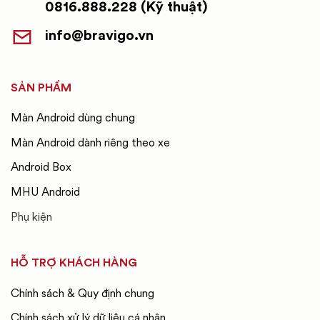
0816.888.228 (Kỹ thuật)
info@bravigo.vn
SẢN PHẨM
Màn Android dùng chung
Màn Android dành riêng theo xe
Android Box
MHU Android
Bên cạnh yếu tố an toàn, phụ kiện ô tô còn mang lại sự tiện
Phụ kiện
lợi rõ rệt khi lái xe. Việc thao tác nhanh các chức năng, theo
dõi tình trạng xe theo thời gian thực hay ghi lại hành trình di
HỖ TRỢ KHÁCH HÀNG
chuyển giúp người dùng lái xe thoải mái và an tâm hơn, đặc
biệt trong những chuyến đi dài hoặc khi di chuyển trong đô
Chính sách & Quy định chung
thị chật hẹp.
Chính sách xử lý dữ liệu cá nhân