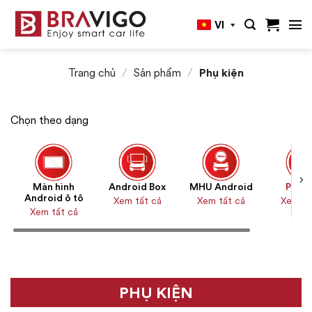
Bỏ
VI
qua
nội
dung
Trang chủ
/
Sản phẩm
/
Phụ kiện
Chọn theo dạng
Màn hình
Android Box
MHU Android
Phụ k
Android ô tô
Xem tất cả
Xem tất cả
Xem tấ
Xem tất cả
PHỤ KIỆN