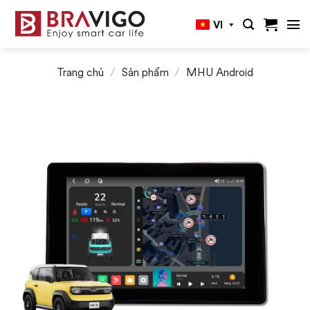
Bỏ
VI
qua
nội
dung
Trang chủ
/
Sản phẩm
/
MHU Android