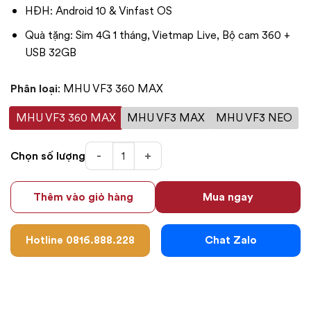
HĐH: Android 10 & Vinfast OS
Quà tặng: Sim 4G 1 tháng, Vietmap Live, Bộ cam 360 +
USB 32GB
Phân loại
:
MHU VF3 360 MAX
MHU VF3 360 MAX
MHU VF3 MAX
MHU VF3 NEO
MHU Android VF3 số lượng
Chọn số lượng
Thêm vào giỏ hàng
Mua ngay
Hotline 0816.888.228
Chat Zalo