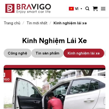
Bỏ
VI
qua
nội
dung
Trang chủ
/
Tin mới nhất
/
Kinh nghiệm lái xe
Kinh Nghiệm Lái Xe
Công nghệ
Tin sản phẩm
Kinh nghiệm lái xe