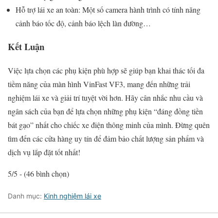
Hỗ trợ lái xe an toàn: Một số camera hành trình có tính năng
cảnh báo tốc độ, cảnh báo lệch làn đường…
Kết Luận
Việc lựa chọn các phụ kiện phù hợp sẽ giúp bạn khai thác tối đa
tiềm năng của màn hình VinFast VF3, mang đến những trải
nghiệm lái xe và giải trí tuyệt vời hơn. Hãy cân nhắc nhu cầu và
ngân sách của bạn để lựa chọn những phụ kiện “đáng đồng tiền
bát gạo” nhất cho chiếc xe điện thông minh của mình. Đừng quên
tìm đến các cửa hàng uy tín để đảm bảo chất lượng sản phẩm và
dịch vụ lắp đặt tốt nhất!
5/5 - (46 bình chọn)
Danh mục:
Kinh nghiệm lái xe