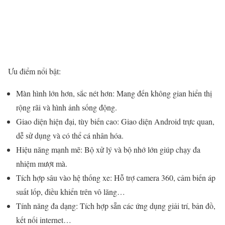
Ưu điểm nổi bật:
Màn hình lớn hơn, sắc nét hơn: Mang đến không gian hiển thị
rộng rãi và hình ảnh sống động.
Giao diện hiện đại, tùy biến cao: Giao diện Android trực quan,
dễ sử dụng và có thể cá nhân hóa.
Hiệu năng mạnh mẽ: Bộ xử lý và bộ nhớ lớn giúp chạy đa
nhiệm mượt mà.
Tích hợp sâu vào hệ thống xe: Hỗ trợ camera 360, cảm biến áp
suất lốp, điều khiển trên vô lăng…
Tính năng đa dạng: Tích hợp sẵn các ứng dụng giải trí, bản đồ,
kết nối internet…