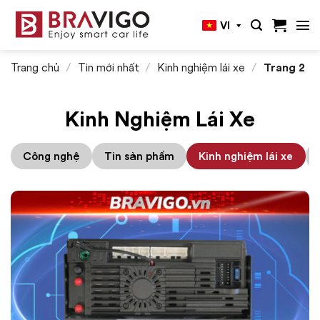
Bỏ
VI
qua
nội
dung
Trang chủ
/
Tin mới nhất
/
Kinh nghiệm lái xe
/
Trang 2
Kinh Nghiệm Lái Xe
Công nghệ
Tin sản phẩm
Kinh nghiệm lái xe