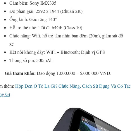
Cảm biến: Sony IMX335
Độ phân giải: 2592 x 1944 (Chuẩn 2K)
Ống kính: Góc rộng 140°
Hỗ trợ thẻ nhớ: Tối đa 64Gb (Class 10)
Chức năng: Wifi, hỗ trợ tầm nhìn ban đêm (20m), giám sát đỗ
xe
Kết nối không dây: WiFi + Bluetooth; Định vị GPS
Thông số pin: 500mAh
Giá tham khảo:
Dao động 1.000.000 – 5.000.000 VNĐ.
m thêm:
Hộp Đen Ô Tô Là Gì? Chức Năng, Cách Sử Dụng Và Có Tác
ng Gì