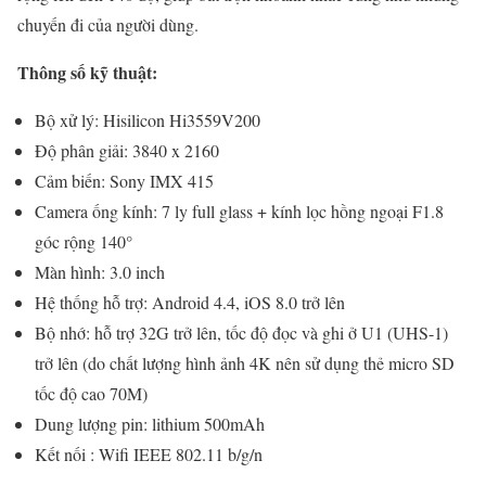
chuyến đi của người dùng.
Thông số kỹ thuật:
Bộ xử lý: Hisilicon Hi3559V200
Độ phân giải: 3840 x 2160
Cảm biến: Sony IMX 415
Camera ống kính: 7 ly full glass + kính lọc hồng ngoại F1.8
góc rộng 140°
Màn hình: 3.0 inch
Hệ thống hỗ trợ: Android 4.4, iOS 8.0 trở lên
Bộ nhớ: hỗ trợ 32G trở lên, tốc độ đọc và ghi ở U1 (UHS-1)
trở lên (do chất lượng hình ảnh 4K nên sử dụng thẻ micro SD
tốc độ cao 70M)
Dung lượng pin: lithium 500mAh
Kết nối : Wifi IEEE 802.11 b/g/n