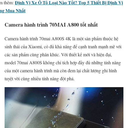
Định Vị Xe Ô Tô Loại Nào Tốt? Top 5 Thiết Bị Định Vị
m thêm:
ng Mua Nhất
Camera hành trình 70MAI A800 tốt nhất
Camera hành trình 70mai A800S 4K là một sản phẩm thuộc hệ
sinh thái của Xiaomi, có đủ khả năng để cạnh tranh mạnh mẽ với
các sản phẩm cùng phân khúc. Với thiết kế mới và hiện đại,
model 70mai A800S không chỉ tích hợp đầy đủ những tính năng
của một camera hành trình mà còn đem lại chất lượng ghi hình
tuyệt vời cùng nhiều tính năng đột phá.