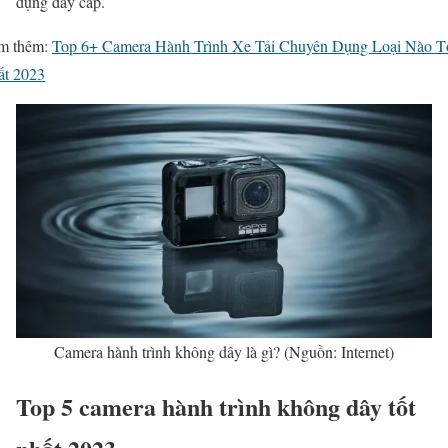
dụng dây cáp.
m thêm:
Top 6+ Camera Hành Trình Xe Tải Chuyên Dụng Loại Nào T
ất 2023
Camera hành trình không dây là gì? (Nguồn: Internet)
Top 5 camera hành trình không dây tốt