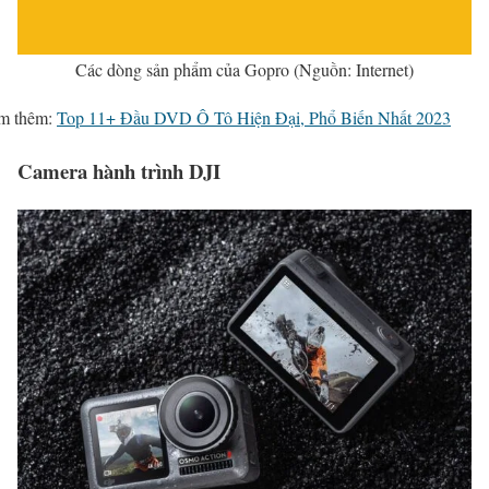
Các dòng sản phẩm của Gopro (Nguồn: Internet)
m thêm:
Top 11+ Đầu DVD Ô Tô Hiện Đại, Phổ Biến Nhất 2023
Camera hành trình DJI