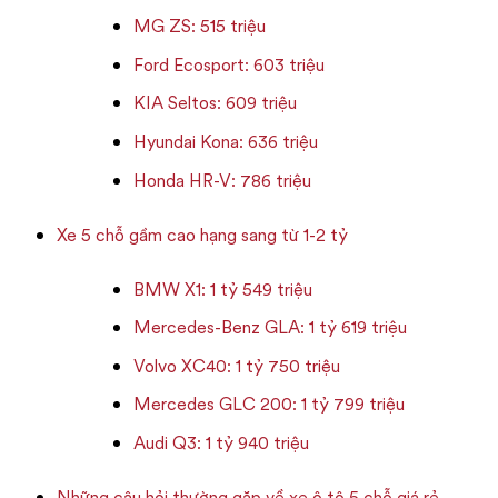
MG ZS: 515 triệu
Ford Ecosport: 603 triệu
KIA Seltos: 609 triệu
Hyundai Kona: 636 triệu
Honda HR-V: 786 triệu
Xe 5 chỗ gầm cao hạng sang từ 1-2 tỷ
BMW X1: 1 tỷ 549 triệu
Mercedes-Benz GLA: 1 tỷ 619 triệu
Volvo XC40: 1 tỷ 750 triệu
Mercedes GLC 200: 1 tỷ 799 triệu
Audi Q3: 1 tỷ 940 triệu
Những câu hỏi thường gặp về xe ô tô 5 chỗ giá rẻ