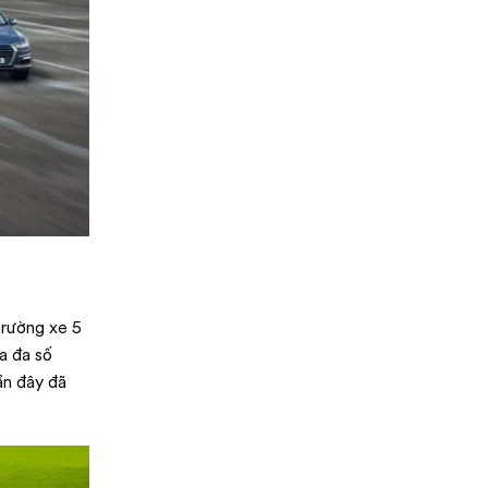
trường xe 5
a đa số
ần đây đã