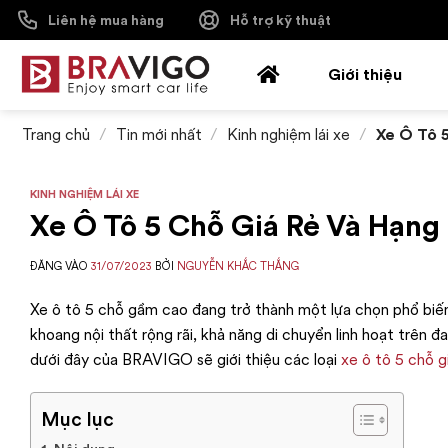
Bỏ
Liên hệ mua hàng
Hỗ trợ kỹ thuật
qua
nội
Giới thiệu
dung
Trang chủ
/
Tin mới nhất
/
Kinh nghiệm lái xe
/
Xe Ô Tô 5
KINH NGHIỆM LÁI XE
Xe Ô Tô 5 Chỗ Giá Rẻ Và Hạn
ĐĂNG VÀO
31/07/2023
BỞI
NGUYỄN KHẮC THẮNG
Xe ô tô 5 chỗ gầm cao đang trở thành một lựa chọn phổ biến
khoang nội thất rộng rãi, khả năng di chuyển linh hoạt trên đ
dưới đây của BRAVIGO sẽ giới thiệu các loại
xe ô tô 5 chỗ g
Mục lục