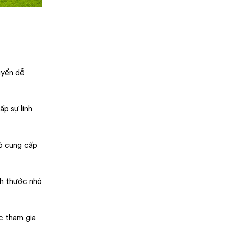
uyển dễ
ấp sự linh
Nó cung cấp
ch thước nhỏ
c tham gia