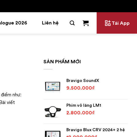
alogue 2026
Liên hệ
Tải App
SẢN PHẨM MỚI
Bravigo SoundX
9.500.000
₫
 điểm như:
Bài viết
Phím vô lăng LM1
2.800.000
₫
Bravigo Blux CRV 2024+ 2 hệ