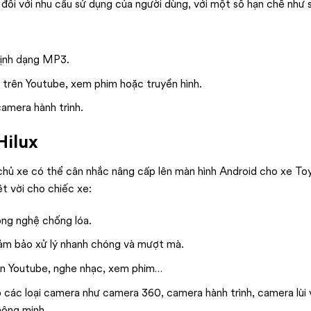
 đối với nhu cầu sử dụng của người dùng, với một số hạn chế như 
định dạng MP3.
 trên Youtube, xem phim hoặc truyền hình.
camera hành trình.
Hilux
chủ xe có thể cân nhắc nâng cấp lên màn hình Android cho xe Toy
ệt vời cho chiếc xe:
ông nghệ chống lóa.
đảm bảo xử lý nhanh chóng và mượt mà.
rên Youtube, nghe nhạc, xem phim…
 các loại camera như camera 360, camera hành trình, camera lùi 
hông minh.