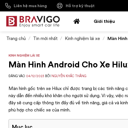
Bỏ
Liên hệ mua hàng
Hỗ trợ kỹ thuật
qua
nội
Giới thiệu
dung
Trang chủ
/
Tin mới nhất
/
Kinh nghiệm lái xe
/
Màn Hình 
KINH NGHIỆM LÁI XE
Màn Hình Android Cho Xe Hilu
ĐĂNG VÀO
04/12/2023
BỞI
NGUYỄN KHẮC THẮNG
Màn hình gốc trên xe Hilux chỉ được trang bị các tính năng 
này dẫn đến nhiều khó khăn cho người sử dụng. Vì vậy, việc 
đây sẽ cung cấp thông tin đầy đủ về tính năng, giá cả và kin
phù hợp cho chiếc xe của mình.
Mục lục