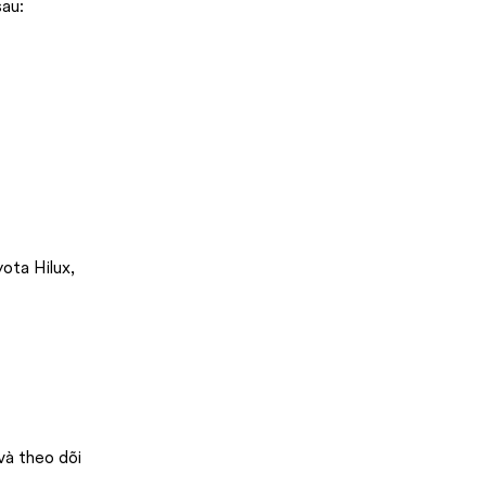
sau:
ota Hilux,
và theo dõi