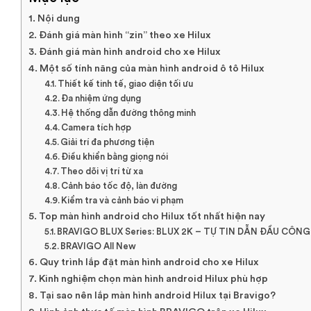
Nội dung
Đánh giá màn hình “zin” theo xe Hilux
Đánh giá màn hình android cho xe Hilux
Một số tính năng của màn hình android ô tô Hilux
Thiết kế tinh tế, giao diện tối ưu
Đa nhiệm ứng dụng
Hệ thống dẫn đường thông minh
Camera tích hợp
Giải trí đa phương tiện
Điều khiển bằng giọng nói
Theo dõi vị trí từ xa
Cảnh báo tốc độ, làn đường
Kiểm tra và cảnh báo vi phạm
Top màn hình android cho Hilux tốt nhất hiện nay
BRAVIGO BLUX Series: BLUX 2K – TỰ TIN DẪN ĐẦU CÔN
BRAVIGO All New
Quy trình lắp đặt màn hình android cho xe Hilux
Kinh nghiệm chọn màn hình android Hilux phù hợp
Tại sao nên lắp màn hình android Hilux tại Bravigo?