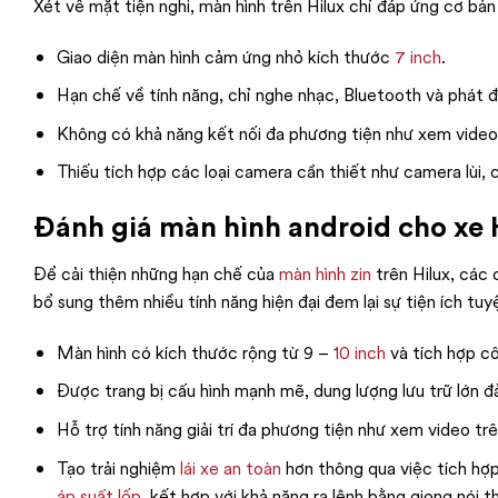
Xét về mặt tiện nghi, màn hình trên Hilux chỉ đáp ứng cơ bản
Giao diện màn hình cảm ứng nhỏ kích thước
7 inch
.
Hạn chế về tính năng, chỉ nghe nhạc, Bluetooth và phát 
Không có khả năng kết nối đa phương tiện như xem video
Thiếu tích hợp các loại camera cần thiết như camera lùi, 
Đánh giá màn hình android cho xe 
Để cải thiện những hạn chế của
màn hình zin
trên Hilux, các 
bổ sung thêm nhiều tính năng hiện đại đem lại sự tiện ích tuy
Màn hình có kích thước rộng từ 9 –
10 inch
và tích hợp c
Được trang bị cấu hình mạnh mẽ, dung lượng lưu trữ lớn 
Hỗ trợ tính năng giải trí đa phương tiện như xem video t
Tạo trải nghiệm
lái xe an toàn
hơn thông qua việc tích hợp
áp suất lốp
, kết hợp với khả năng ra lệnh bằng giọng nói t