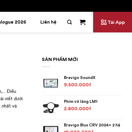
alogue 2026
Liên hệ
Tải App
SẢN PHẨM MỚI
Bravigo SoundX
9.500.000
₫
n,… Điều
ài viết dưới
Phím vô lăng LM1
t nhất và
2.800.000
₫
Bravigo Blux CRV 2024+ 2 hệ