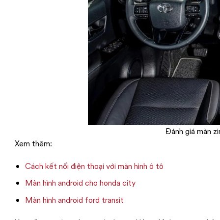
Đánh giá màn zi
Xem thêm:
Cách kết nối điện thoại với màn hình ô tô
Màn hình android cho honda city
Màn hình android ford transit