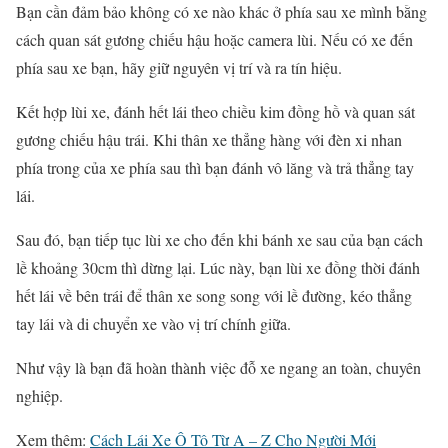
Bạn cần đảm bảo không có xe nào khác ở phía sau xe mình bằng
cách quan sát gương chiếu hậu hoặc camera lùi. Nếu có xe đến
phía sau xe bạn, hãy giữ nguyên vị trí và ra tín hiệu.
Kết hợp lùi xe, đánh hết lái theo chiều kim đồng hồ và quan sát
gương chiếu hậu trái. Khi thân xe thẳng hàng với đèn xi nhan
phía trong của xe phía sau thì bạn đánh vô lăng và trả thẳng tay
lái.
Sau đó, bạn tiếp tục lùi xe cho đến khi bánh xe sau của bạn cách
lề khoảng 30cm thì dừng lại. Lúc này, bạn lùi xe đồng thời đánh
hết lái về bên trái để thân xe song song với lề đường, kéo thẳng
tay lái và di chuyển xe vào vị trí chính giữa.
Như vậy là bạn đã hoàn thành việc đỗ xe ngang an toàn, chuyên
nghiệp.
Xem thêm:
Cách Lái Xe Ô Tô Từ A – Z Cho Người Mới