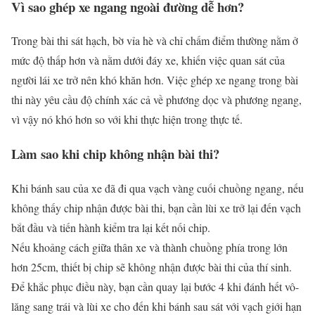
Vì sao ghép xe ngang ngoài đường dễ hơn?
Trong bài thi sát hạch, bờ vỉa hè và chỉ chấm điểm thường nằm ở
mức độ thấp hơn và nằm dưới đáy xe, khiến việc quan sát của
người lái xe trở nên khó khăn hơn. Việc ghép xe ngang trong bài
thi này yêu cầu độ chính xác cả về phương dọc và phương ngang,
vì vậy nó khó hơn so với khi thực hiện trong thực tế.
Làm sao khi chip không nhận bài thi?
Khi bánh sau của xe đã đi qua vạch vàng cuối chuồng ngang, nếu
không thấy chip nhận được bài thi, bạn cần lùi xe trở lại đến vạch
bắt đầu và tiến hành kiểm tra lại kết nối chip.
Nếu khoảng cách giữa thân xe và thành chuồng phía trong lớn
hơn 25cm, thiết bị chip sẽ không nhận được bài thi của thí sinh.
Để khắc phục điều này, bạn cần quay lại bước 4 khi đánh hết vô-
lăng sang trái và lùi xe cho đến khi bánh sau sát với vạch giới hạn