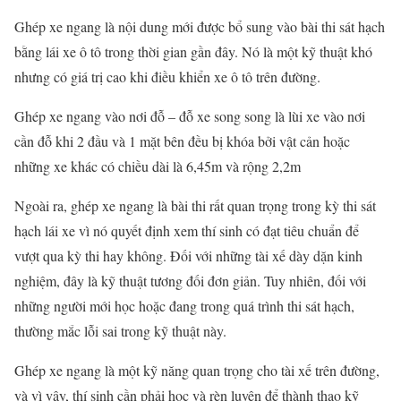
Ghép xe ngang là nội dung mới được bổ sung vào bài thi sát hạch
bằng lái xe ô tô trong thời gian gần đây. Nó là một kỹ thuật khó
nhưng có giá trị cao khi điều khiển xe ô tô trên đường.
Ghép xe ngang vào nơi đỗ – đỗ xe song song là lùi xe vào nơi
cần đỗ khi 2 đầu và 1 mặt bên đều bị khóa bởi vật cản hoặc
những xe khác có chiều dài là 6,45m và rộng 2,2m
Ngoài ra, ghép xe ngang là bài thi rất quan trọng trong kỳ thi sát
hạch lái xe vì nó quyết định xem thí sinh có đạt tiêu chuẩn để
vượt qua kỳ thi hay không. Đối với những tài xế dày dặn kinh
nghiệm, đây là kỹ thuật tương đối đơn giản. Tuy nhiên, đối với
những người mới học hoặc đang trong quá trình thi sát hạch,
thường mắc lỗi sai trong kỹ thuật này.
Ghép xe ngang là một kỹ năng quan trọng cho tài xế trên đường,
và vì vậy, thí sinh cần phải học và rèn luyện để thành thạo kỹ