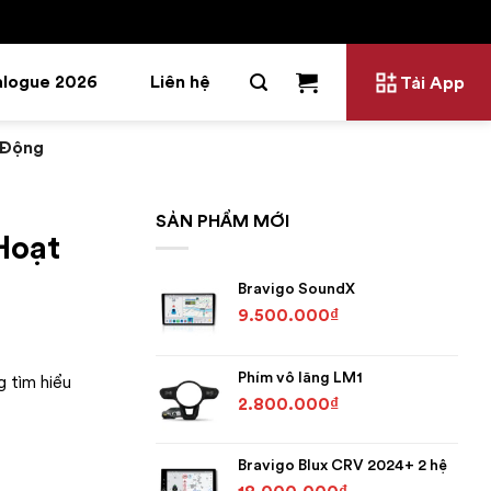
alogue 2026
Liên hệ
Tải App
 Động
SẢN PHẨM MỚI
Hoạt
Bravigo SoundX
9.500.000
₫
Phím vô lăng LM1
g tìm hiểu
2.800.000
₫
Bravigo Blux CRV 2024+ 2 hệ