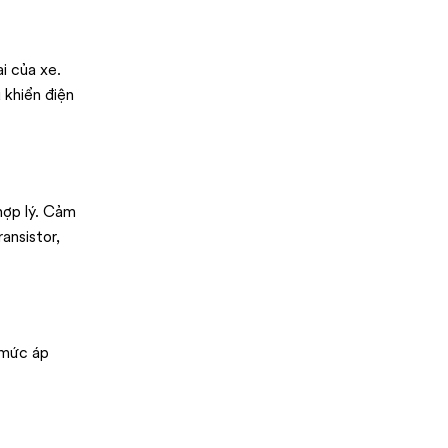
i của xe.
 khiển điện
hợp lý. Cảm
ansistor,
 mức áp