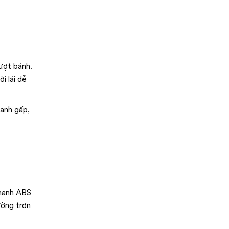
ượt bánh.
i lái dễ
hanh gấp,
Phanh ABS
ường trơn