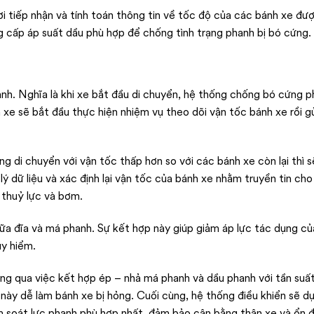
ơi tiếp nhận và tính toán thông tin về tốc độ của các bánh xe đư
g cấp áp suất dầu phù hợp để chống tình trạng phanh bị bó cứng.
h. Nghĩa là khi xe bắt đầu di chuyển, hệ thống chống bó cứng 
e sẽ bắt đầu thực hiện nhiệm vụ theo dõi vận tốc bánh xe rồi gử
 di chuyển với vận tốc thấp hơn so với các bánh xe còn lại thì sẽ
lý dữ liệu và xác định lại vận tốc của bánh xe nhằm truyền tin ch
 thuỷ lực và bơm.
iữa đĩa và má phanh. Sự kết hợp này giúp giảm áp lực tác dụng của
uy hiểm.
g qua việc kết hợp ép – nhả má phanh và dầu phanh với tần suất 
này dễ làm bánh xe bị hỏng. Cuối cùng, hệ thống điều khiển sẽ d
ểm soát lực phanh phù hợp nhất, đảm bảo cân bằng thân xe và ổn 