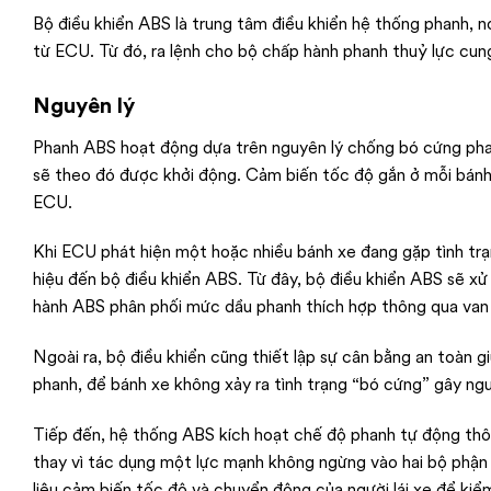
Bộ điều khiển ABS là trung tâm điều khiển hệ thống phanh, n
từ ECU. Từ đó, ra lệnh cho bộ chấp hành phanh thuỷ lực cun
Nguyên lý
Phanh ABS hoạt động dựa trên nguyên lý chống bó cứng phan
sẽ theo đó được khởi động. Cảm biến tốc độ gắn ở mỗi bánh x
ECU.
Khi ECU phát hiện một hoặc nhiều bánh xe đang gặp tình trạng
hiệu đến bộ điều khiển ABS. Từ đây, bộ điều khiển ABS sẽ xử 
hành ABS phân phối mức dầu phanh thích hợp thông qua van
Ngoài ra, bộ điều khiển cũng thiết lập sự cân bằng an toàn g
phanh, để bánh xe không xảy ra tình trạng “bó cứng” gây ng
Tiếp đến, hệ thống ABS kích hoạt chế độ phanh tự động thôn
thay vì tác dụng một lực mạnh không ngừng vào hai bộ phận 
liệu cảm biến tốc độ và chuyển động của người lái xe để ki