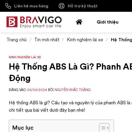
Bỏ
Liên hệ mua hàng
Hỗ trợ kỹ thuật
qua
nội
Giới thiệu
dung
Trang chủ
/
Tin mới nhất
/
Kinh nghiệm lái xe
/
Hệ Thống 
KINH NGHIỆM LÁI XE
Hệ Thống ABS Là Gì? Phanh AB
Động
ĐĂNG VÀO
06/06/2024
BỞI
NGUYỄN KHẮC THẮNG
Hệ thống ABS là gì? Cấu tạo và nguyên lý của phanh ABS là
chi tiết qua bài viết dưới đây bạn nhé!
Mục lục