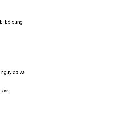
 bị bó cứng
u nguy cơ va
 sản.