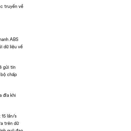
ợc truyền về
phanh ABS
i dữ liệu về
 gửi tín
o bộ chấp
 đĩa khi
15 lần/s
ựa trên dữ
định quỹ đạo