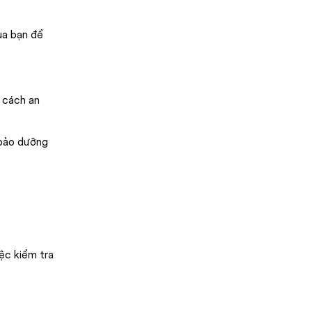
ủa bạn để
 cách an
 bảo dưỡng
ệc kiểm tra