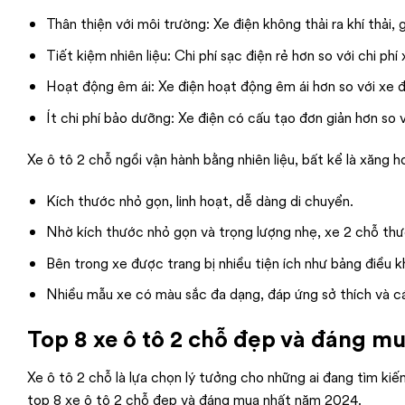
Thân thiện với môi trường: Xe điện không thải ra khí thải
Tiết kiệm nhiên liệu: Chi phí sạc điện rẻ hơn so với chi phí
Hoạt động êm ái: Xe điện hoạt động êm ái hơn so với xe đ
Ít chi phí bảo dưỡng: Xe điện có cấu tạo đơn giản hơn so
Xe ô tô 2 chỗ ngồi vận hành bằng nhiên liệu, bất kể là xăng h
Kích thước nhỏ gọn, linh hoạt, dễ dàng di chuyển.
Nhờ kích thước nhỏ gọn và trọng lượng nhẹ, xe 2 chỗ thườn
Bên trong xe được trang bị nhiều tiện ích như bảng điều k
Nhiều mẫu xe có màu sắc đa dạng, đáp ứng sở thích và cá 
Top 8 xe ô tô 2 chỗ đẹp và đáng m
Xe ô tô 2 chỗ là lựa chọn lý tưởng cho những ai đang tìm kiế
top 8 xe ô tô 2 chỗ đẹp và đáng mua nhất năm 2024.