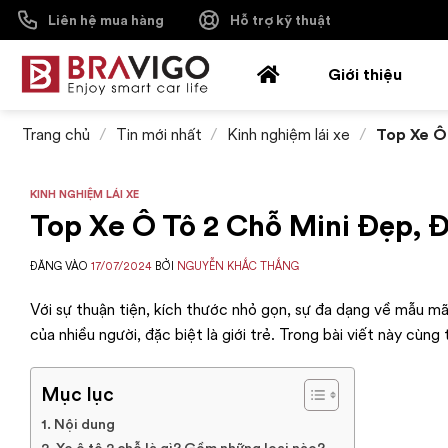
Bỏ
Liên hệ mua hàng
Hỗ trợ kỹ thuật
qua
nội
Giới thiệu
dung
Trang chủ
/
Tin mới nhất
/
Kinh nghiệm lái xe
/
Top Xe Ô
KINH NGHIỆM LÁI XE
Top Xe Ô Tô 2 Chỗ Mini Đẹp,
ĐĂNG VÀO
17/07/2024
BỞI
NGUYỄN KHẮC THẮNG
Với sự thuận tiện, kích thước nhỏ gọn, sự đa dạng về mẫu mã
của nhiều người, đặc biệt là giới trẻ. Trong bài viết này cù
Mục lục
Nội dung