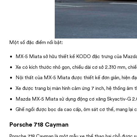
Một số đặc điểm nổi bật:
MX-5 Miata sở hữu thiết kế KODO đặc trưng của Mazda, v
Xe có kích thước nhỏ gọn, chiều dài cơ sở 2.310 mm, chi
Nội thất của MX-5 Miata được thiết kế đơn giản, hiện đại 
Xe được trang bị màn hình cảm ứng 7 inch, hệ thống âm th
Mazda MX-5 Miata sử dụng động cơ xăng Skyactiv-G 2.0
Ghế ngồi được bọc da cao cấp, ôm sát cơ thể, mang lại cảm
Porsche 718 Cayman
Porsche 718 Cayman là một mẫu xe thể thao hai chỗ được sản