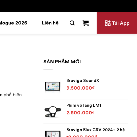
alogue 2026
Liên hệ
Tải App
SẢN PHẨM MỚI
Bravigo SoundX
9.500.000
₫
ọn phổ biến
Phím vô lăng LM1
2.800.000
₫
Bravigo Blux CRV 2024+ 2 hệ