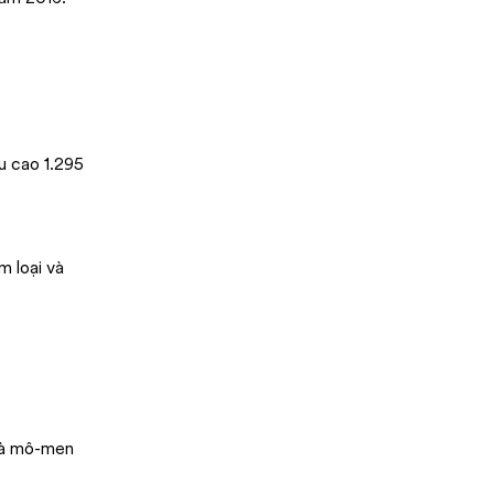
u cao 1.295
m loại và
 và mô-men