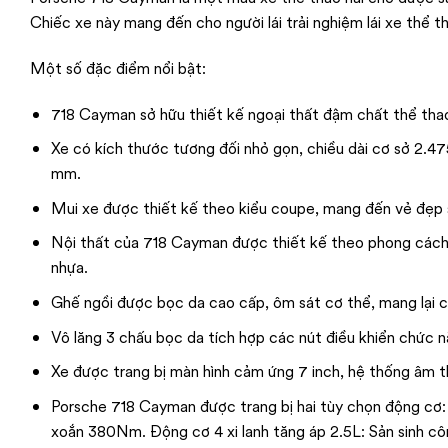
Chiếc xe này mang đến cho người lái trải nghiệm lái xe thể 
Một số đặc điểm nổi bật:
718 Cayman sở hữu thiết kế ngoại thất đậm chất thể tha
Xe có kích thước tương đối nhỏ gọn, chiều dài cơ sở 2.4
mm.
Mui xe được thiết kế theo kiểu coupe, mang đến vẻ đẹp 
Nội thất của 718 Cayman được thiết kế theo phong cách hi
nhựa.
Ghế ngồi được bọc da cao cấp, ôm sát cơ thể, mang lại cảm
Vô lăng 3 chấu bọc da tích hợp các nút điều khiển chức n
Xe được trang bị màn hình cảm ứng 7 inch, hệ thống âm th
Porsche 718 Cayman được trang bị hai tùy chọn động cơ:
xoắn 380Nm. Động cơ 4 xi lanh tăng áp 2.5L: Sản sinh 