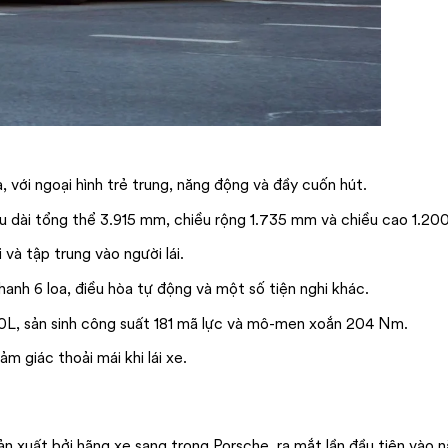
ới ngoại hình trẻ trung, năng động và đầy cuốn hút.
ều dài tổng thể 3.915 mm, chiều rộng 1.735 mm và chiều cao 1.20
và tập trung vào người lái.
anh 6 loa, điều hòa tự động và một số tiện nghi khác.
L, sản sinh công suất 181 mã lực và mô-men xoắn 204 Nm.
 giác thoải mái khi lái xe.
 xuất bởi hãng xe sang trọng Porsche, ra mắt lần đầu tiên vào 