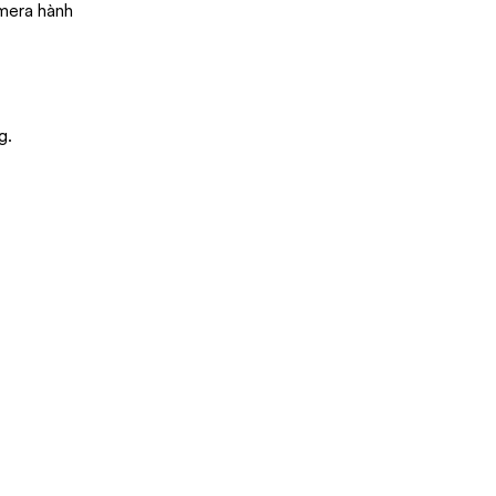
amera hành
g.