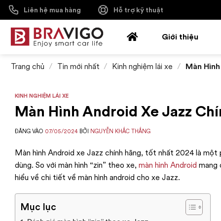
Bỏ
Liên hệ mua hàng
Hỗ trợ kỹ thuật
qua
nội
Giới thiệu
dung
Trang chủ
/
Tin mới nhất
/
Kinh nghiệm lái xe
/
Màn Hình 
KINH NGHIỆM LÁI XE
Màn Hình Android Xe Jazz Chí
ĐĂNG VÀO
07/05/2024
BỞI
NGUYỄN KHẮC THẮNG
Màn hình Android xe Jazz chính hãng, tốt nhất 2024 là một ph
dùng. So với màn hình “zin” theo xe,
màn hình Android
mang đế
hiểu về chi tiết về màn hình android cho xe Jazz.
Mục lục