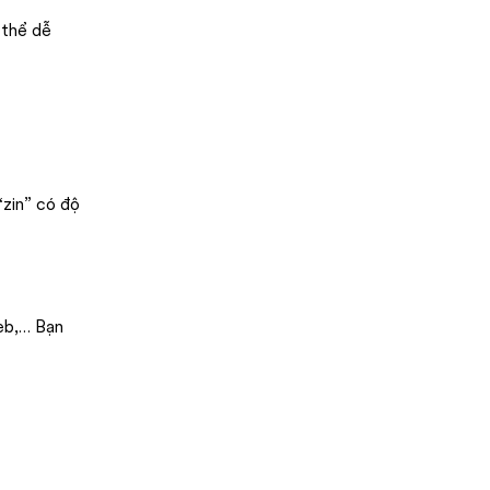
 thể dễ
“zin” có độ
web,… Bạn