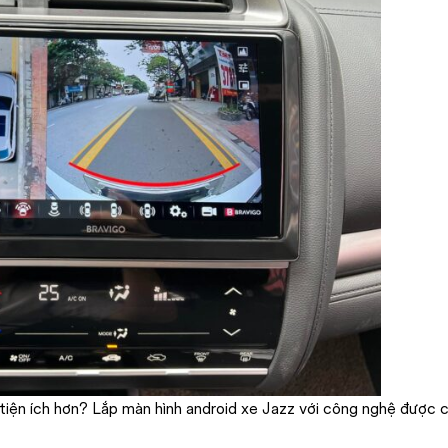
 tiện ích hơn? Lắp màn hình android xe Jazz với công nghệ được cả