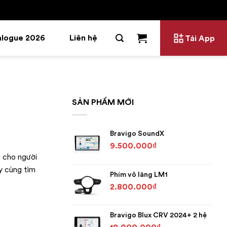
alogue 2026
Liên hệ
Tải App
SẢN PHẨM MỚI
Bravigo SoundX
9.500.000
₫
e cho người
ãy cùng tìm
Phím vô lăng LM1
2.800.000
₫
Bravigo Blux CRV 2024+ 2 hệ