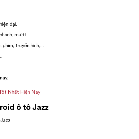
hiện đại.
 nhanh, mượt.
m phim, truyền hình,…
,…
 nay.
Tốt Nhất Hiện Nay
oid ô tô Jazz
 Jazz