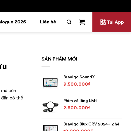
alogue 2026
Liên hệ
Tải App
SẢN PHẨM MỚI
ưu
Bravigo SoundX
9.500.000
₫
í mà còn
g đắn có thể
Phím vô lăng LM1
2.800.000
₫
Bravigo Blux CRV 2024+ 2 hệ