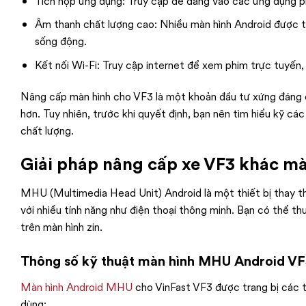
Tích hợp ứng dụng: Truy cập dễ dàng vào các ứng dụng 
Âm thanh chất lượng cao: Nhiều màn hình Android được tr
sống động.
Kết nối Wi-Fi: Truy cập internet để xem phim trực tuyến
Nâng cấp màn hình cho VF3 là một khoản đầu tư xứng đáng để
hơn. Tuy nhiên, trước khi quyết định, bạn nên tìm hiểu kỹ các
chất lượng.
Giải pháp nâng cấp xe VF3 khác m
MHU (Multimedia Head Unit) Android là một thiết bị thay t
với nhiều tính năng như điện thoại thông minh. Bạn có thể t
trên màn hình zin.
Thông số kỹ thuật màn hình
MHU
Android V
Màn hình Android MHU
cho VinFast VF3 được trang bị các th
dùng: