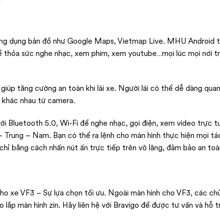
ứng dụng bản đồ như Google Maps, Vietmap Live. MHU Android t
thể thỏa sức nghe nhạc, xem phim, xem youtube…mọi lúc mọi nơi t
iúp tăng cường an toàn khi lái xe. Người lái có thể dễ dàng quan
n khác nhau từ camera.
i Bluetooth 5.0, Wi-Fi để nghe nhạc, gọi điện, xem video trực tu
 – Trung – Nam. Bạn có thể ra lệnh cho màn hình thực hiện mọi tá
hỉ bằng cách nhấn nút ấn trực tiếp trên vô lăng, đảm bảo an toà
 cho xe VF3 – Sự lựa chọn tối ưu. Ngoài màn hình cho VF3, các ch
lắp màn hình zin. Hãy liên hệ với Bravigo để được tư vấn và hỗ t