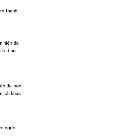
âm thanh
n hiện đại
 đảm bảo
ện đại hơn
n ích khác
ệm người