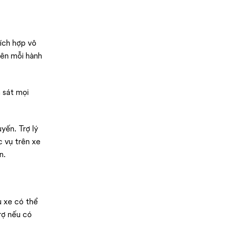
ích hợp vô
rên mỗi hành
 sát mọi
yến. Trợ lý
c vụ trên xe
n.
ủ xe có thể
rợ nếu có