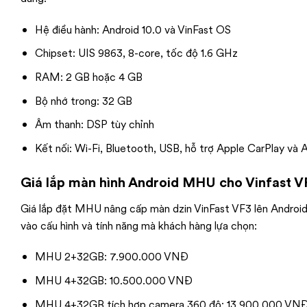
Hệ điều hành: Android 10.0 và VinFast OS
Chipset: UIS 9863, 8-core, tốc độ 1.6 GHz
RAM: 2 GB hoặc 4 GB
Bộ nhớ trong: 32 GB
Âm thanh: DSP tùy chỉnh
Kết nối: Wi-Fi, Bluetooth, USB, hỗ trợ Apple CarPlay và 
Giá lắp màn hình Android MHU cho Vinfast V
Giá lắp đặt MHU nâng cấp màn dzin VinFast VF3 lên Andro
vào cấu hình và tính năng mà khách hàng lựa chọn:
MHU 2+32GB: 7.900.000 VNĐ
MHU 4+32GB: 10.500.000 VNĐ
MHU 4+32GB tích hợp camera 360 độ: 13.900.000 VN