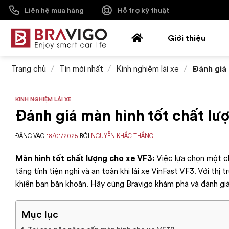
Bỏ
Liên hệ mua hàng
Hỗ trợ kỹ thuật
qua
nội
Giới thiệu
dung
Trang chủ
/
Tin mới nhất
/
Kinh nghiệm lái xe
/
Đánh giá 
KINH NGHIỆM LÁI XE
Đánh giá màn hình tốt chất lượ
ĐĂNG VÀO
18/01/2025
BỞI
NGUYỄN KHẮC THẮNG
Màn hình tốt chất lượng cho xe VF3:
Việc lựa chọn một ch
tăng tính tiện nghi và an toàn khi lái xe VinFast VF3. Với th
khiến bạn băn khoăn. Hãy cùng Bravigo khám phá và đánh giá
Mục lục