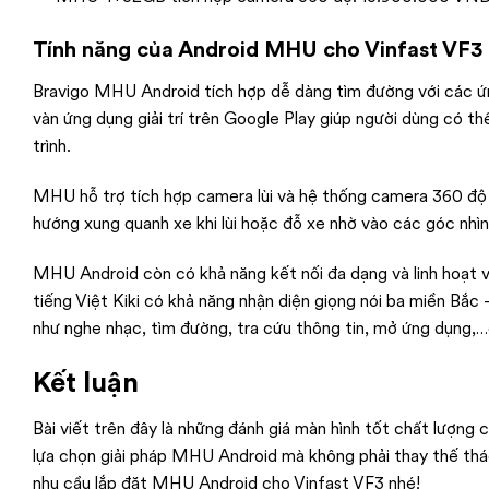
Tính năng của Android MHU cho Vinfast VF3
Bravigo MHU Android tích hợp dễ dàng tìm đường với các 
vàn ứng dụng giải trí trên Google Play giúp người dùng có 
trình.
MHU hỗ trợ tích hợp camera lùi và hệ thống camera 360 độ g
hướng xung quanh xe khi lùi hoặc đỗ xe nhờ vào các góc nhì
MHU Android còn có khả năng kết nối đa dạng và linh hoạt vớ
tiếng Việt Kiki có khả năng nhận diện giọng nói ba miền Bắc
như nghe nhạc, tìm đường, tra cứu thông tin, mở ứng dụng,…c
Kết luận
Bài viết trên đây là những đánh giá màn hình tốt chất lượng
lựa chọn giải pháp MHU Android mà không phải thay thế tháo 
nhu cầu lắp đặt MHU Android cho Vinfast VF3 nhé!