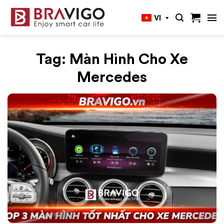
Bỏ
VI
qua
nội
dung
Tag:
Màn Hình Cho Xe
Mercedes