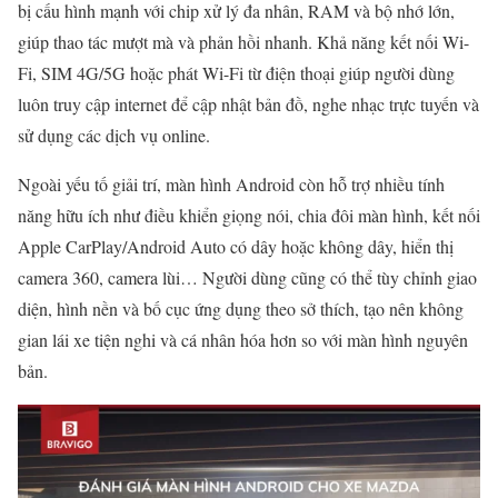
bị cấu hình mạnh với chip xử lý đa nhân, RAM và bộ nhớ lớn,
giúp thao tác mượt mà và phản hồi nhanh. Khả năng kết nối Wi-
Fi, SIM 4G/5G hoặc phát Wi-Fi từ điện thoại giúp người dùng
luôn truy cập internet để cập nhật bản đồ, nghe nhạc trực tuyến và
sử dụng các dịch vụ online.
Ngoài yếu tố giải trí, màn hình Android còn hỗ trợ nhiều tính
năng hữu ích như điều khiển giọng nói, chia đôi màn hình, kết nối
Apple CarPlay/Android Auto có dây hoặc không dây, hiển thị
camera 360, camera lùi… Người dùng cũng có thể tùy chỉnh giao
diện, hình nền và bố cục ứng dụng theo sở thích, tạo nên không
gian lái xe tiện nghi và cá nhân hóa hơn so với màn hình nguyên
bản.