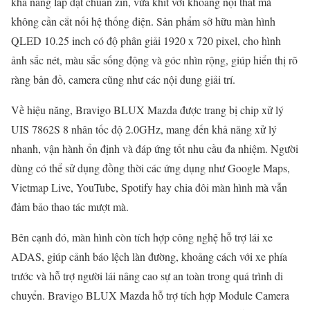
khả năng lắp đặt chuẩn zin, vừa khít với khoang nội thất mà
không cần cắt nối hệ thống điện. Sản phẩm sở hữu màn hình
QLED 10.25 inch có độ phân giải 1920 x 720 pixel, cho hình
ảnh sắc nét, màu sắc sống động và góc nhìn rộng, giúp hiển thị rõ
ràng bản đồ, camera cũng như các nội dung giải trí.
Về hiệu năng, Bravigo BLUX Mazda được trang bị chip xử lý
UIS 7862S 8 nhân tốc độ 2.0GHz, mang đến khả năng xử lý
nhanh, vận hành ổn định và đáp ứng tốt nhu cầu đa nhiệm. Người
dùng có thể sử dụng đồng thời các ứng dụng như Google Maps,
Vietmap Live, YouTube, Spotify hay chia đôi màn hình mà vẫn
đảm bảo thao tác mượt mà.
Bên cạnh đó, màn hình còn tích hợp công nghệ hỗ trợ lái xe
ADAS, giúp cảnh báo lệch làn đường, khoảng cách với xe phía
trước và hỗ trợ người lái nâng cao sự an toàn trong quá trình di
chuyển. Bravigo BLUX Mazda hỗ trợ tích hợp Module Camera